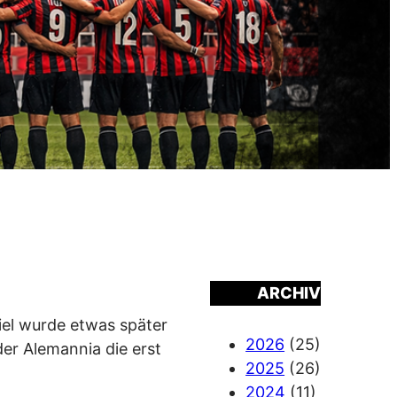
ARCHIV
iel wurde etwas später
2026
(25)
er Alemannia die erst
2025
(26)
2024
(11)