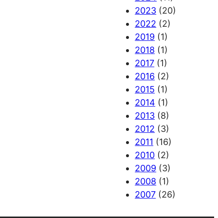
2023
(20)
2022
(2)
2019
(1)
2018
(1)
2017
(1)
2016
(2)
2015
(1)
2014
(1)
2013
(8)
2012
(3)
2011
(16)
2010
(2)
2009
(3)
2008
(1)
2007
(26)