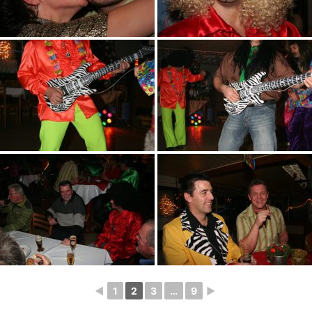
◄
1
2
3
…
9
►