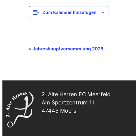
Zum Kalender hinzufügen
VERANSTALTUNG-
«
Jahreshauptversammlung 2025
NAVIGATION
2. Alte Herren FC Meerfeld
Am Sportzentrum 11
47445 Moers