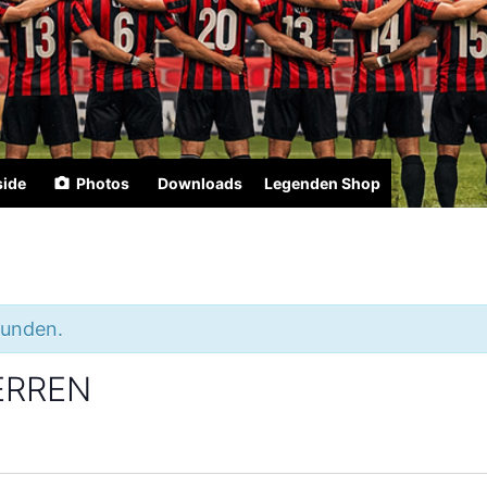
side
Photos
Downloads
Legenden Shop
funden.
HERREN