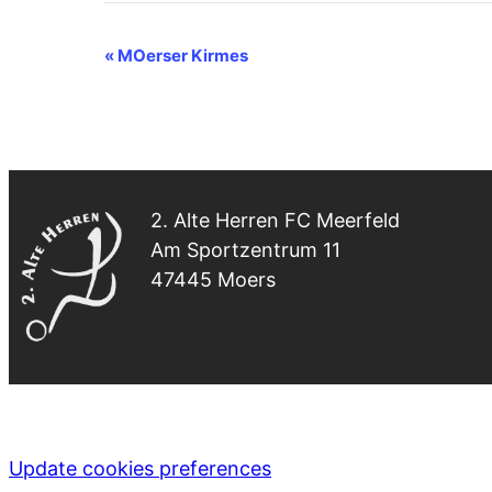
VERANSTALTUNG-
«
MOerser Kirmes
NAVIGATION
2. Alte Herren FC Meerfeld
Am Sportzentrum 11
47445 Moers
Update cookies preferences